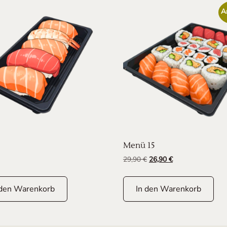
A
Menü 15
Ursprünglicher Preis war
Aktueller Preis is
29,90
€
26,90
€
 den Warenkorb
In den Warenkorb