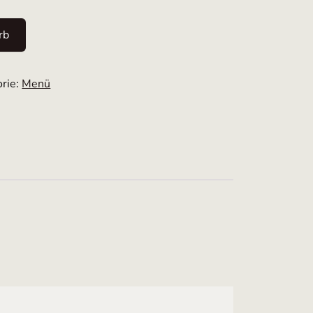
rb
orie:
Menü