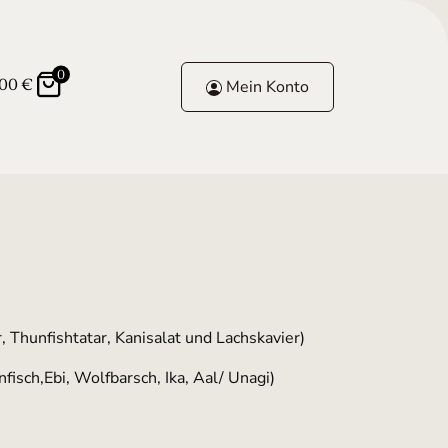
0
,00
€
Mein Konto
, Thunfishtatar, Kanisalat und Lachskavier)
nfisch,Ebi, Wolfbarsch, Ika, Aal/ Unagi)