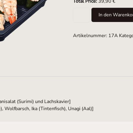
Total Price:
39,90 €
Menü 17A Menge
In den Warenko
Artikelnummer:
17A
Kateg
anisalat (Surimi) und Lachskavier]
), Wolfbarsch, Ika (Tintenfisch), Unagi (Aal)]