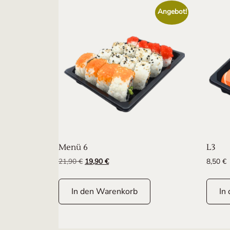
Angebot!
Menü 6
L3
Ursprünglicher Preis war: 21,90 €
Aktueller Preis ist: 19,90 €.
21,90
€
19,90
€
8,50
€
In den Warenkorb
In