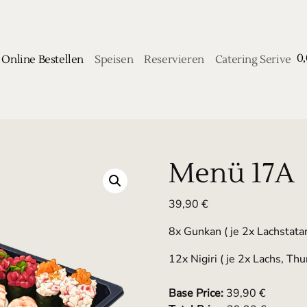
0
Online Bestellen
Speisen
Reservieren
Catering Serive
Menü 17A
39,90
€
8x Gunkan ( je 2x Lachstatar
12x Nigiri ( je 2x Lachs, Thu
Base Price:
39,90 €