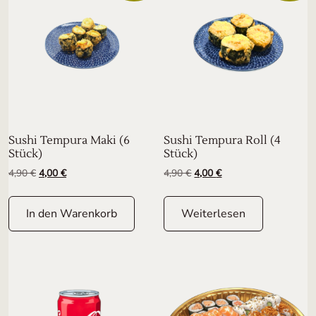
Sushi Tempura Maki (6
Sushi Tempura Roll (4
Stück)
Stück)
Ursprünglicher Preis war: 4,90 €
Aktueller Preis ist: 4,00 €.
Ursprünglicher Preis war: 4
Aktueller Preis ist: 4,
4,90
€
4,00
€
4,90
€
4,00
€
In den Warenkorb
Weiterlesen